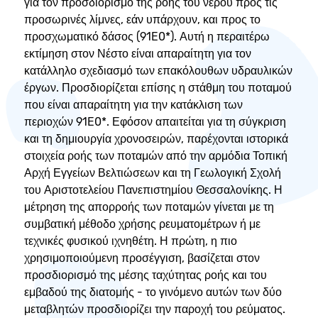
για τον προσδιορισμό της ροής του νερού προς τις
προσωρινές λίμνες, εάν υπάρχουν, και προς το
προσχωματικό δάσος (91E0*). Αυτή η περαιτέρω
εκτίμηση στον Νέστο είναι απαραίτητη για τον
κατάλληλο σχεδιασμό των επακόλουθων υδραυλικών
έργων. Προσδιορίζεται επίσης η στάθμη του ποταμού
που είναι απαραίτητη για την κατάκλιση των
περιοχών 91E0*. Εφόσον απαιτείται για τη σύγκριση
και τη δημιουργία χρονοσειρών, παρέχονται ιστορικά
στοιχεία ροής των ποταμών από την αρμόδια Τοπική
Αρχή Εγγείων Βελτιώσεων και τη Γεωλογική Σχολή
του Αριστοτελείου Πανεπιστημίου Θεσσαλονίκης. Η
μέτρηση της απορροής των ποταμών γίνεται με τη
συμβατική μέθοδο χρήσης ρευματομέτρων ή με
τεχνικές φυσικού ιχνηθέτη. Η πρώτη, η πιο
χρησιμοποιούμενη προσέγγιση, βασίζεται στον
προσδιορισμό της μέσης ταχύτητας ροής και του
εμβαδού της διατομής - το γινόμενο αυτών των δύο
μεταβλητών προσδιορίζει την παροχή του ρεύματος.