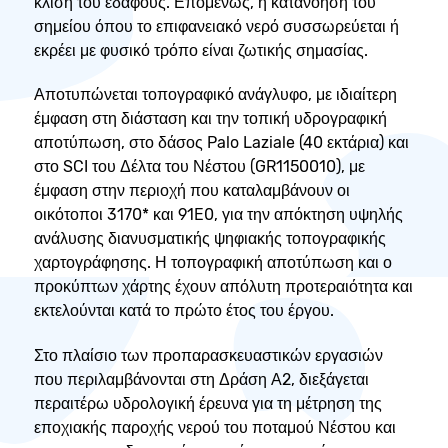
κλίση του εδάφους. Επομένως, η κατανόηση του
σημείου όπου το επιφανειακό νερό συσσωρεύεται ή
εκρέει με φυσικό τρόπο είναι ζωτικής σημασίας.
Αποτυπώνεται τοπογραφικό ανάγλυφο, με ιδιαίτερη
έμφαση στη διάσταση και την τοπική υδρογραφική
αποτύπωση, στο δάσος Palo Laziale (40 εκτάρια) και
στο SCI του Δέλτα του Νέστου (GR1150010), με
έμφαση στην περιοχή που καταλαμβάνουν οι
οικότοποι 3170* και 91E0, για την απόκτηση υψηλής
ανάλυσης διανυσματικής ψηφιακής τοπογραφικής
χαρτογράφησης. Η τοπογραφική αποτύπωση και ο
προκύπτων χάρτης έχουν απόλυτη προτεραιότητα και
εκτελούνται κατά το πρώτο έτος του έργου.
Στο πλαίσιο των προπαρασκευαστικών εργασιών
που περιλαμβάνονται στη Δράση Α2, διεξάγεται
περαιτέρω υδρολογική έρευνα για τη μέτρηση της
εποχιακής παροχής νερού του ποταμού Νέστου και