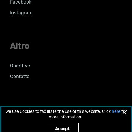
Facebook
Instagram
Altro
Obiettive
Contatto
×
We use Cookies to facilitate the use of this website. Click
here
for
© 2026 Copyright 2018 by LIFE PRIMED. All rights
more information.
reserved.
Designed & developed by
web-idea.gr
.
Accept